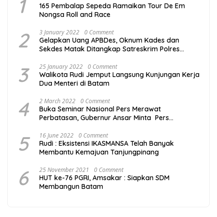
1
165 Pembalap Sepeda Ramaikan Tour De Em
Nongsa Roll and Race
2
3 January 2022
0 Comment
Gelapkan Uang APBDes, Oknum Kades dan
Sekdes Matak Ditangkap Satreskrim Polres
Kepulauan Anambas
3
25 January 2022
0 Comment
Walikota Rudi Jemput Langsung Kunjungan Kerja
Dua Menteri di Batam
4
2 March 2022
0 Comment
Buka Seminar Nasional Pers Merawat
Perbatasan, Gubernur Ansar Minta Pers
Tingkatkan Kompetensi
5
16 June 2022
0 Comment
Rudi : Eksistensi IKASMANSA Telah Banyak
Membantu Kemajuan Tanjungpinang
6
25 November 2021
0 Comment
HUT ke-76 PGRI, Amsakar : Siapkan SDM
Membangun Batam