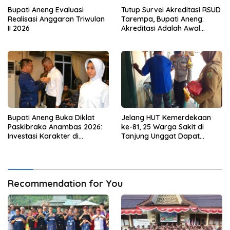
Bupati Aneng Evaluasi
Tutup Survei Akreditasi RSUD
Realisasi Anggaran Triwulan
Tarempa, Bupati Aneng:
II 2026
Akreditasi Adalah Awal
Perbaikan Mutu
Bupati Aneng Buka Diklat
Jelang HUT Kemerdekaan
Paskibraka Anambas 2026:
ke-81, 25 Warga Sakit di
Investasi Karakter di
Tanjung Unggat Dapat
Beranda Terdepan NKRI
Sembako dari Polsek Bukit
Bestari
Recommendation for You