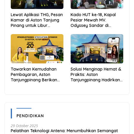
Lewat Aplikasi THG, Pesan
Kado HUT ke-18, Kapal
Kamar di Aston Tanjung
Pesiar Mewah MV.
Pinang untuk Libur
Odyssey Sandar di
Sekolah Jadi Lebih Praktis
Tarempa, Bupati Aneng:
dan Hemat
Anambas Siap Mendunia
Tawarkan Kemudahan
Solusi Menginap Hemat &
Pembayaran, Aston
Praktis: Aston
Tanjungpinang Berikan
Tanjungpinang Hadirkan
Diskon 20% Melalui ALLO
Kemudahan Melalui THG
PayLater
App
PENDIDIKAN
29 October 2025
Pelatihan Teknologi Antena: Menumbuhkan Semangat