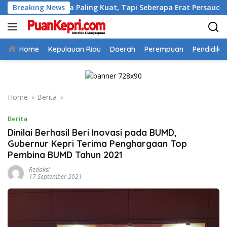
Skip
Siapa Paling Kuat, Tapi Seberapa Erat Persaudaraan Kita
Breaking News
to
content
Home
Kepulauan Riau
Daerah
Perempuan
Pendidika
Home
Berita
Berita
Dinilai Berhasil Beri Inovasi pada BUMD,
Gubernur Kepri Terima Penghargaan Top
Pembina BUMD Tahun 2021
Redaksi
17 September 2021