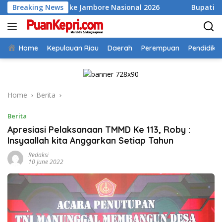
Skip
as ke Jambore Nasional 2026
Breaking News
Bupati Aneng Evaluasi Rea
to
content
Home
Kepulauan Riau
Daerah
Perempuan
Pendidika
Home
Berita
Berita
Apresiasi Pelaksanaan TMMD Ke 113, Roby :
Insyaallah kita Anggarkan Setiap Tahun
Redaksi
10 June 2022