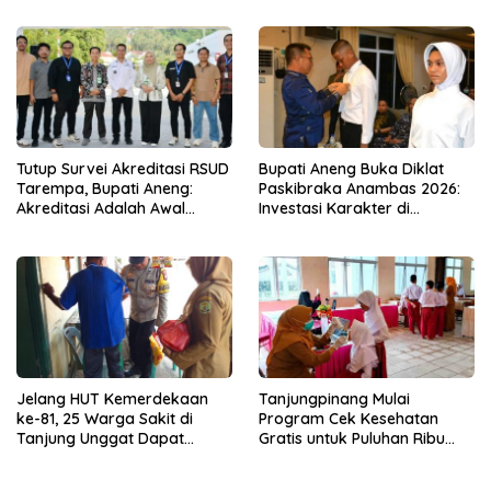
Tutup Survei Akreditasi RSUD
Bupati Aneng Buka Diklat
Tarempa, Bupati Aneng:
Paskibraka Anambas 2026:
Akreditasi Adalah Awal
Investasi Karakter di
Perbaikan Mutu
Beranda Terdepan NKRI
Jelang HUT Kemerdekaan
Tanjungpinang Mulai
ke-81, 25 Warga Sakit di
Program Cek Kesehatan
Tanjung Unggat Dapat
Gratis untuk Puluhan Ribu
Sembako dari Polsek Bukit
Pelajar
Bestari