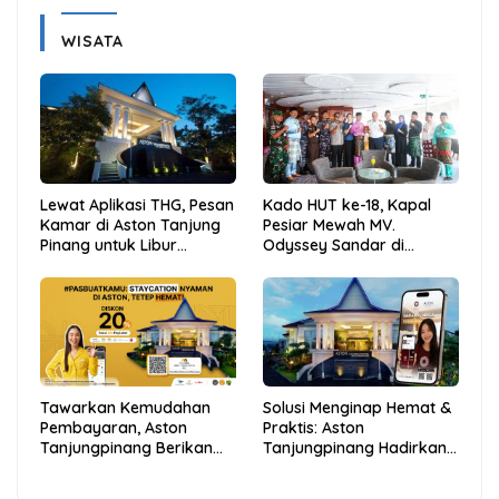
WISATA
Lewat Aplikasi THG, Pesan
Kado HUT ke-18, Kapal
Kamar di Aston Tanjung
Pesiar Mewah MV.
Pinang untuk Libur
Odyssey Sandar di
Sekolah Jadi Lebih Praktis
Tarempa, Bupati Aneng:
dan Hemat
Anambas Siap Mendunia
Tawarkan Kemudahan
Solusi Menginap Hemat &
Pembayaran, Aston
Praktis: Aston
Tanjungpinang Berikan
Tanjungpinang Hadirkan
Diskon 20% Melalui ALLO
Kemudahan Melalui THG
PayLater
App