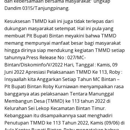
dan kebersamaan bersama masyarakat” ungkap
Dandim 0315/Tanjungpinang.
Kesuksesan TMMD kali ini juga tidak terlepas dari
dukungan masyarakat setempat. Hal ini pula yang
membuat Plt Bupati Bintan meyakini bahwa TMMD
memang mempunyai manfaat besar bagi masyarakat
hingga dirinya siap mendukung kegiatan TMMD setiap
tahunnya.Press Release No : 027/MC-
Bintan/Diskominfo/V/2022 Hari, Tanggal : Kamis, 09
Juni 2022 Apresiasi Pelaksanaan TMMD Ke 113, Roby :
Insyaallah kita Anggarkan Setiap Tahun MC Bintan –
Plt Bupati Bintan Roby Kurniawan menyampaikan rasa
bangganya atas pelaksanaan Tentara Manunggal
Membangun Desa (TMMD) ke 113 tahun 2022 di
Kelurahan Sei Lekop Kecamatan Bintan Timur.
Kebanggaan itu disampaikannya saat menghadiri
Penutupan TMMD ke 113 Tahun 2022, Kamis (09/06) di
Aula Kantor Bupati Bintan. Roby mengatakan bahwa