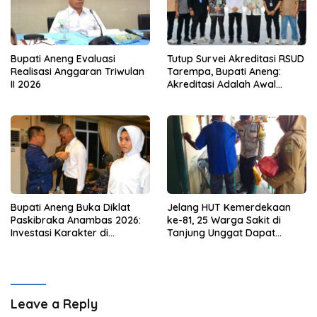
Bupati Aneng Evaluasi
Tutup Survei Akreditasi RSUD
Realisasi Anggaran Triwulan
Tarempa, Bupati Aneng:
II 2026
Akreditasi Adalah Awal
Perbaikan Mutu
Bupati Aneng Buka Diklat
Jelang HUT Kemerdekaan
Paskibraka Anambas 2026:
ke-81, 25 Warga Sakit di
Investasi Karakter di
Tanjung Unggat Dapat
Beranda Terdepan NKRI
Sembako dari Polsek Bukit
Bestari
Leave a Reply