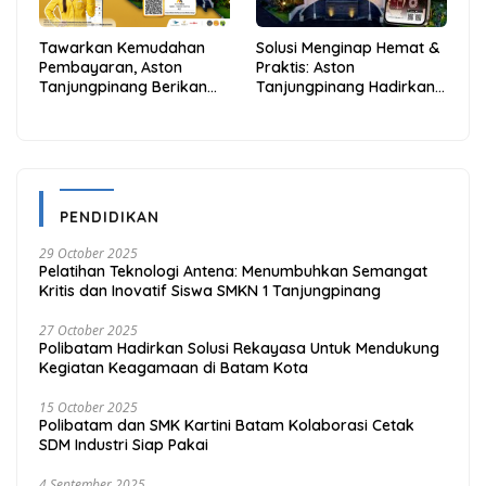
Tawarkan Kemudahan
Solusi Menginap Hemat &
Pembayaran, Aston
Praktis: Aston
Tanjungpinang Berikan
Tanjungpinang Hadirkan
Diskon 20% Melalui ALLO
Kemudahan Melalui THG
PayLater
App
PENDIDIKAN
29 October 2025
Pelatihan Teknologi Antena: Menumbuhkan Semangat
Kritis dan Inovatif Siswa SMKN 1 Tanjungpinang
27 October 2025
Polibatam Hadirkan Solusi Rekayasa Untuk Mendukung
Kegiatan Keagamaan di Batam Kota
15 October 2025
Polibatam dan SMK Kartini Batam Kolaborasi Cetak
SDM Industri Siap Pakai
4 September 2025