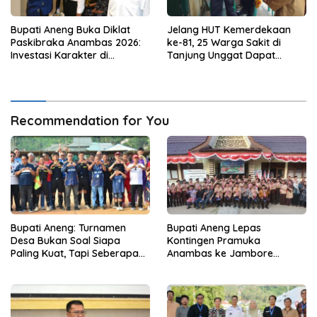
Bupati Aneng Buka Diklat
Jelang HUT Kemerdekaan
Paskibraka Anambas 2026:
ke-81, 25 Warga Sakit di
Investasi Karakter di
Tanjung Unggat Dapat
Beranda Terdepan NKRI
Sembako dari Polsek Bukit
Bestari
Recommendation for You
Bupati Aneng: Turnamen
Bupati Aneng Lepas
Desa Bukan Soal Siapa
Kontingen Pramuka
Paling Kuat, Tapi Seberapa
Anambas ke Jambore
Erat Persaudaraan Kita
Nasional 2026