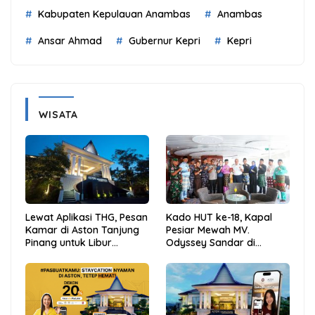
Kabupaten Kepulauan Anambas
Anambas
Ansar Ahmad
Gubernur Kepri
Kepri
WISATA
Lewat Aplikasi THG, Pesan
Kado HUT ke-18, Kapal
Kamar di Aston Tanjung
Pesiar Mewah MV.
Pinang untuk Libur
Odyssey Sandar di
Sekolah Jadi Lebih Praktis
Tarempa, Bupati Aneng:
dan Hemat
Anambas Siap Mendunia