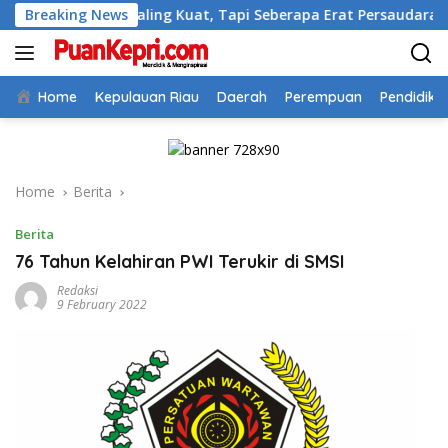
Skip
apa Paling Kuat, Tapi Seberapa Erat Persaudaraan Kita
Breaking News
to
content
Home
Kepulauan Riau
Daerah
Perempuan
Pendidika
Home
Berita
Berita
76 Tahun Kelahiran PWI Terukir di SMSI
Redaksi
9 February 2022