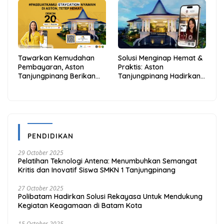
dan Hemat
Anambas Siap Mendunia
Tawarkan Kemudahan
Solusi Menginap Hemat &
Pembayaran, Aston
Praktis: Aston
Tanjungpinang Berikan
Tanjungpinang Hadirkan
Diskon 20% Melalui ALLO
Kemudahan Melalui THG
PayLater
App
PENDIDIKAN
29 October 2025
Pelatihan Teknologi Antena: Menumbuhkan Semangat
Kritis dan Inovatif Siswa SMKN 1 Tanjungpinang
27 October 2025
Polibatam Hadirkan Solusi Rekayasa Untuk Mendukung
Kegiatan Keagamaan di Batam Kota
15 October 2025