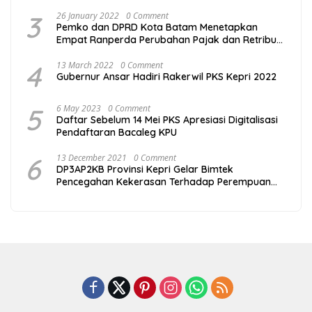
3
26 January 2022
0 Comment
Pemko dan DPRD Kota Batam Menetapkan
Empat Ranperda Perubahan Pajak dan Retribusi
Daerah
4
13 March 2022
0 Comment
Gubernur Ansar Hadiri Rakerwil PKS Kepri 2022
5
6 May 2023
0 Comment
Daftar Sebelum 14 Mei PKS Apresiasi Digitalisasi
Pendaftaran Bacaleg KPU
6
13 December 2021
0 Comment
DP3AP2KB Provinsi Kepri Gelar Bimtek
Pencegahan Kekerasan Terhadap Perempuan
dan Anak