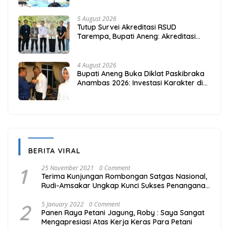
5 August 2026
Tutup Survei Akreditasi RSUD
Tarempa, Bupati Aneng: Akreditasi
Adalah Awal Perbaikan Mutu
4 August 2026
Bupati Aneng Buka Diklat Paskibraka
Anambas 2026: Investasi Karakter di
Beranda Terdepan NKRI
BERITA VIRAL
1
25 November 2021
0 Comment
Terima Kunjungan Rombongan Satgas Nasional,
Rudi-Amsakar Ungkap Kunci Sukses Penanganan
Covid-19 di Batam
2
5 January 2022
0 Comment
Panen Raya Petani Jagung, Roby : Saya Sangat
Mengapresiasi Atas Kerja Keras Para Petani