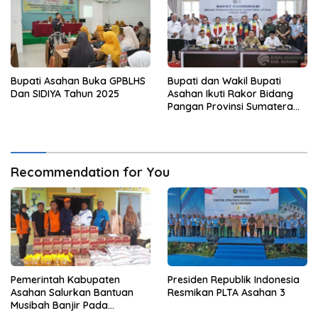
Bupati Asahan Buka GPBLHS
Bupati dan Wakil Bupati
Dan SIDIYA Tahun 2025
Asahan Ikuti Rakor Bidang
Pangan Provinsi Sumatera
Utara Bersama Menteri
Kordinator Bidang Pangan
Indonesia
Recommendation for You
Pemerintah Kabupaten
Presiden Republik Indonesia
Asahan Salurkan Bantuan
Resmikan PLTA Asahan 3
Musibah Banjir Pada
Masyarakat Desa Sei Dua