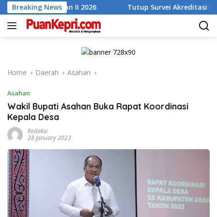
Skip
iwulan II 2026
Breaking News
Tutup Survei Akreditasi RSUD Tarempa, 
to
content
Home
Daerah
Asahan
Asahan
Wakil Bupati Asahan Buka Rapat Koordinasi
Kepala Desa
Redaksi
28 January 2023