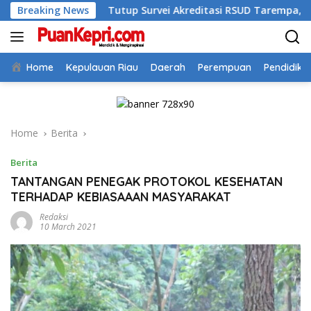
Skip
Tutup Survei Akreditasi RSUD Tarempa, Bupati Aneng: Akredit
Breaking News
to
content
Home
Kepulauan Riau
Daerah
Perempuan
Pendidika
Home
Berita
Berita
TANTANGAN PENEGAK PROTOKOL KESEHATAN
TERHADAP KEBIASAAAN MASYARAKAT
Redaksi
10 March 2021