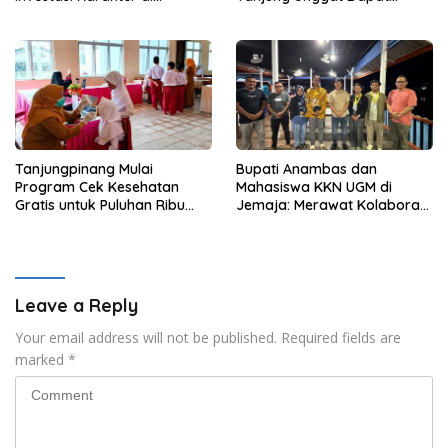
Beranda Terdepan NKRI
Sembako dari Polsek Bukit
Bestari
Tanjungpinang Mulai
Bupati Anambas dan
Program Cek Kesehatan
Mahasiswa KKN UGM di
Gratis untuk Puluhan Ribu
Jemaja: Merawat Kolaborasi
Pelajar
Pusat Pengetahuan dan
Pinggiran Kekuasaan
Leave a Reply
Your email address will not be published.
Required fields are
marked
*