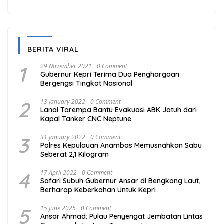
BERITA VIRAL
1
29 November 2021
0 Comment
Gubernur Kepri Terima Dua Penghargaan
Bergengsi Tingkat Nasional
2
13 January 2022
0 Comment
Lanal Tarempa Bantu Evakuasi ABK Jatuh dari
Kapal Tanker CNC Neptune
3
31 January 2022
0 Comment
Polres Kepulauan Anambas Memusnahkan Sabu
Seberat 2,1 Kilogram
4
17 April 2022
0 Comment
Safari Subuh Gubernur Ansar di Bengkong Laut,
Berharap Keberkahan Untuk Kepri
5
15 June 2025
0 Comment
Ansar Ahmad: Pulau Penyengat Jembatan Lintas