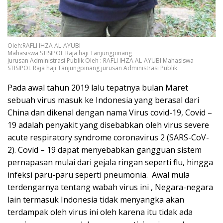
Oleh:RAFLI IHZA AL-AYUBI
Mahasiswa STISIPOL Raja haji Tanjungpinang
jurusan Administrasi Publik Oleh : RAFLI IHZA AL-AYUBI Mahasiswa
STISIPOL Raja haji Tanjungpinang jurusan Administrasi Publik
Pada awal tahun 2019 lalu tepatnya bulan Maret
sebuah virus masuk ke Indonesia yang berasal dari
China dan dikenal dengan nama Virus covid-19, Covid –
19 adalah penyakit yang disebabkan oleh virus severe
acute respiratory syndrome coronavirus 2 (SARS-CoV-
2). Covid – 19 dapat menyebabkan gangguan sistem
pernapasan mulai dari gejala ringan seperti flu, hingga
infeksi paru-paru seperti pneumonia. Awal mula
terdengarnya tentang wabah virus ini , Negara-negara
lain termasuk Indonesia tidak menyangka akan
terdampak oleh virus ini oleh karena itu tidak ada