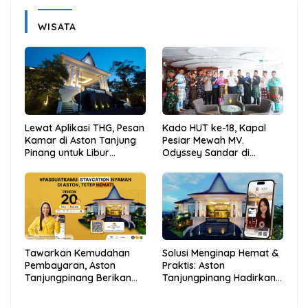
WISATA
Lewat Aplikasi THG, Pesan
Kado HUT ke-18, Kapal
Kamar di Aston Tanjung
Pesiar Mewah MV.
Pinang untuk Libur
Odyssey Sandar di
Sekolah Jadi Lebih Praktis
Tarempa, Bupati Aneng:
dan Hemat
Anambas Siap Mendunia
Tawarkan Kemudahan
Solusi Menginap Hemat &
Pembayaran, Aston
Praktis: Aston
Tanjungpinang Berikan
Tanjungpinang Hadirkan
Diskon 20% Melalui ALLO
Kemudahan Melalui THG
PayLater
App