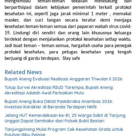
menghimbau teman-teman sekalian mendukung dan
berpartisipasi dalam kebijakan pemerintah terkait protokol
kesahatan ini, seperti jaga jarak minimal 1 meter , memakai
masker, dan cuci tangan secara teratur demi menjaga
kesehatan teman-teman semua dari paparan wabah virus covid-
19. Lindungi diri sendiri dan orang lain khususnya keluarga
terdekat dengan menjalankan protokol kesehatan setiap waktu.
Jadi buat teman – teman semua, hargailah usaha para penegak
protokol kesehatan, para petugas kesehatan yang tengah
berjuang di gardu terdepan. Stay safe
Related News
Bupati Aneng Evaluasi Realisasi Anggaran Triwulan II 2026
Tutup Survei Akreditasi RSUD Tarempa, Bupati Aneng:
Akreditasi Adalah Awal Perbaikan Mutu
Bupati Aneng Buka Diklat Paskibraka Anambas 2026:
Investasi Karakter di Beranda Terdepan NKRI
Jelang HUT Kemerdekaan ke-81, 25 Warga Sakit di Tanjung
Unggat Dapat Sembako dari Polsek Bukit Bestari
Tanjungpinang Mulai Program Cek Kesehatan Gratis untuk
Puluhan Ribu Pelajar