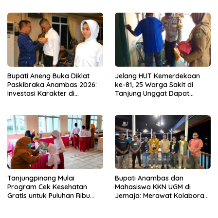
Perbaikan Mutu
Bupati Aneng Buka Diklat
Jelang HUT Kemerdekaan
Paskibraka Anambas 2026:
ke-81, 25 Warga Sakit di
Investasi Karakter di
Tanjung Unggat Dapat
Beranda Terdepan NKRI
Sembako dari Polsek Bukit
Bestari
Tanjungpinang Mulai
Bupati Anambas dan
Program Cek Kesehatan
Mahasiswa KKN UGM di
Gratis untuk Puluhan Ribu
Jemaja: Merawat Kolaborasi
Pelajar
Pusat Pengetahuan dan
Pinggiran Kekuasaan