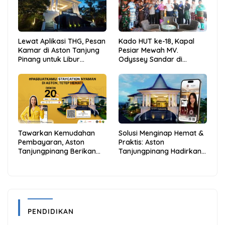
Lewat Aplikasi THG, Pesan
Kado HUT ke-18, Kapal
Kamar di Aston Tanjung
Pesiar Mewah MV.
Pinang untuk Libur
Odyssey Sandar di
Sekolah Jadi Lebih Praktis
Tarempa, Bupati Aneng:
dan Hemat
Anambas Siap Mendunia
Tawarkan Kemudahan
Solusi Menginap Hemat &
Pembayaran, Aston
Praktis: Aston
Tanjungpinang Berikan
Tanjungpinang Hadirkan
Diskon 20% Melalui ALLO
Kemudahan Melalui THG
PayLater
App
PENDIDIKAN