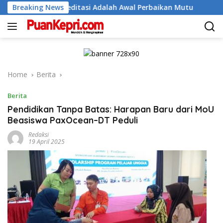
Skip
Akreditasi Adalah Awal Perbaikan Mutu
Breaking News
Bupati Aneng Bu
to
content
Home
Berita
Berita
Pendidikan Tanpa Batas: Harapan Baru dari MoU
Beasiswa PaxOcean–DT Peduli
Redaksi
19 April 2025