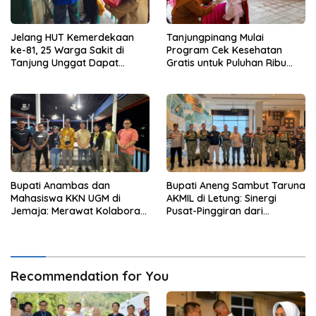
Jelang HUT Kemerdekaan
Tanjungpinang Mulai
ke-81, 25 Warga Sakit di
Program Cek Kesehatan
Tanjung Unggat Dapat
Gratis untuk Puluhan Ribu
Sembako dari Polsek Bukit
Pelajar
Bestari
Bupati Anambas dan
Bupati Aneng Sambut Taruna
Mahasiswa KKN UGM di
AKMIL di Letung: Sinergi
Jemaja: Merawat Kolaborasi
Pusat-Pinggiran dari
Pusat Pengetahuan dan
Beranda Terdepan NKRI
Pinggiran Kekuasaan
Recommendation for You