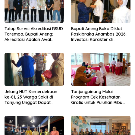
Tutup Survei Akreditasi RSUD
Bupati Aneng Buka Diklat
Tarempa, Bupati Aneng:
Paskibraka Anambas 2026:
Akreditasi Adalah Awal
Investasi Karakter di
Perbaikan Mutu
Beranda Terdepan NKRI
Jelang HUT Kemerdekaan
Tanjungpinang Mulai
ke-81, 25 Warga Sakit di
Program Cek Kesehatan
Tanjung Unggat Dapat
Gratis untuk Puluhan Ribu
Sembako dari Polsek Bukit
Pelajar
Bestari