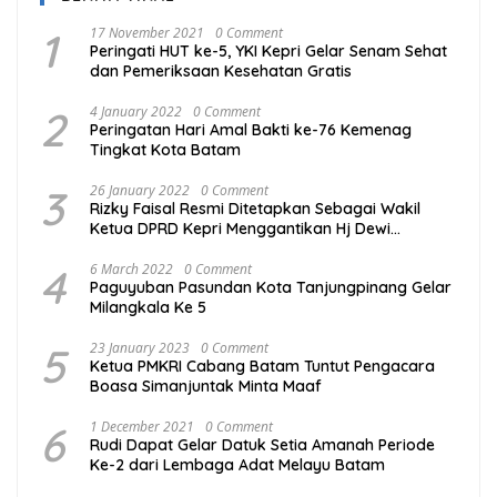
1
17 November 2021
0 Comment
Peringati HUT ke-5, YKI Kepri Gelar Senam Sehat
dan Pemeriksaan Kesehatan Gratis
2
4 January 2022
0 Comment
Peringatan Hari Amal Bakti ke-76 Kemenag
Tingkat Kota Batam
3
26 January 2022
0 Comment
Rizky Faisal Resmi Ditetapkan Sebagai Wakil
Ketua DPRD Kepri Menggantikan Hj Dewi
Kumalasari Ansar
4
6 March 2022
0 Comment
Paguyuban Pasundan Kota Tanjungpinang Gelar
Milangkala Ke 5
5
23 January 2023
0 Comment
Ketua PMKRI Cabang Batam Tuntut Pengacara
Boasa Simanjuntak Minta Maaf
6
1 December 2021
0 Comment
Rudi Dapat Gelar Datuk Setia Amanah Periode
Ke-2 dari Lembaga Adat Melayu Batam