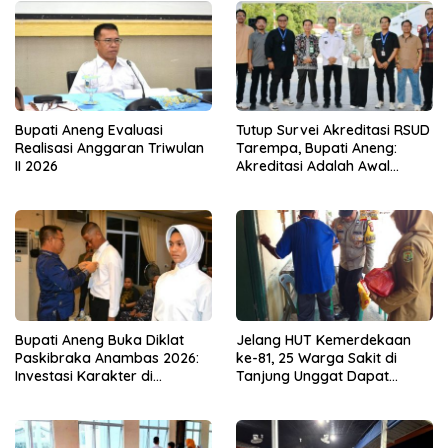
Bupati Aneng Evaluasi
Tutup Survei Akreditasi RSUD
Realisasi Anggaran Triwulan
Tarempa, Bupati Aneng:
II 2026
Akreditasi Adalah Awal
Perbaikan Mutu
Bupati Aneng Buka Diklat
Jelang HUT Kemerdekaan
Paskibraka Anambas 2026:
ke-81, 25 Warga Sakit di
Investasi Karakter di
Tanjung Unggat Dapat
Beranda Terdepan NKRI
Sembako dari Polsek Bukit
Bestari