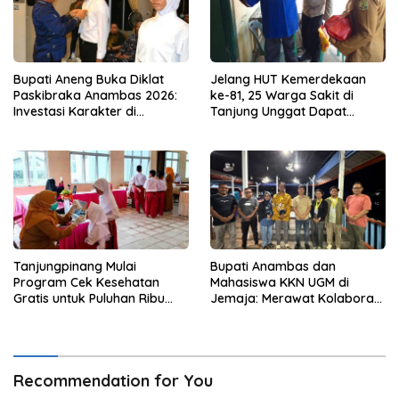
Bupati Aneng Buka Diklat
Jelang HUT Kemerdekaan
Paskibraka Anambas 2026:
ke-81, 25 Warga Sakit di
Investasi Karakter di
Tanjung Unggat Dapat
Beranda Terdepan NKRI
Sembako dari Polsek Bukit
Bestari
Tanjungpinang Mulai
Bupati Anambas dan
Program Cek Kesehatan
Mahasiswa KKN UGM di
Gratis untuk Puluhan Ribu
Jemaja: Merawat Kolaborasi
Pelajar
Pusat Pengetahuan dan
Pinggiran Kekuasaan
Recommendation for You