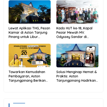
Lewat Aplikasi THG, Pesan
Kado HUT ke-18, Kapal
Kamar di Aston Tanjung
Pesiar Mewah MV.
Pinang untuk Libur
Odyssey Sandar di
Sekolah Jadi Lebih Praktis
Tarempa, Bupati Aneng:
dan Hemat
Anambas Siap Mendunia
Tawarkan Kemudahan
Solusi Menginap Hemat &
Pembayaran, Aston
Praktis: Aston
Tanjungpinang Berikan
Tanjungpinang Hadirkan
Diskon 20% Melalui ALLO
Kemudahan Melalui THG
PayLater
App