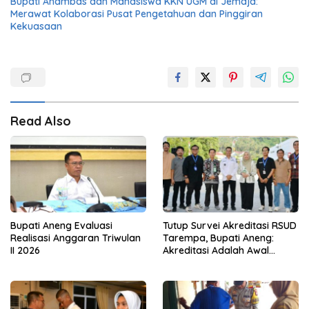
Bupati Anambas dan Mahasiswa KKN UGM di Jemaja:
Merawat Kolaborasi Pusat Pengetahuan dan Pinggiran
Kekuasaan
Read Also
Bupati Aneng Evaluasi
Tutup Survei Akreditasi RSUD
Realisasi Anggaran Triwulan
Tarempa, Bupati Aneng:
II 2026
Akreditasi Adalah Awal
Perbaikan Mutu