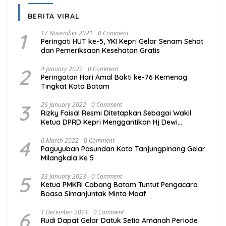
BERITA VIRAL
1
17 November 2021
0 Comment
Peringati HUT ke-5, YKI Kepri Gelar Senam Sehat
dan Pemeriksaan Kesehatan Gratis
2
4 January 2022
0 Comment
Peringatan Hari Amal Bakti ke-76 Kemenag
Tingkat Kota Batam
3
26 January 2022
0 Comment
Rizky Faisal Resmi Ditetapkan Sebagai Wakil
Ketua DPRD Kepri Menggantikan Hj Dewi
Kumalasari Ansar
4
6 March 2022
0 Comment
Paguyuban Pasundan Kota Tanjungpinang Gelar
Milangkala Ke 5
5
23 January 2023
0 Comment
Ketua PMKRI Cabang Batam Tuntut Pengacara
Boasa Simanjuntak Minta Maaf
6
1 December 2021
0 Comment
Rudi Dapat Gelar Datuk Setia Amanah Periode