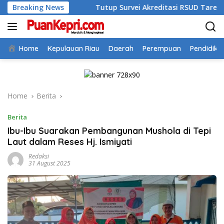
Skip
026
Breaking News
Tutup Survei Akreditasi RSUD Tarempa, Bupati Anen
to
content
Home
Kepulauan Riau
Daerah
Perempuan
Pendidika
Home
Berita
Berita
Ibu-Ibu Suarakan Pembangunan Mushola di Tepi
Laut dalam Reses Hj. Ismiyati
Redaksi
31 August 2025