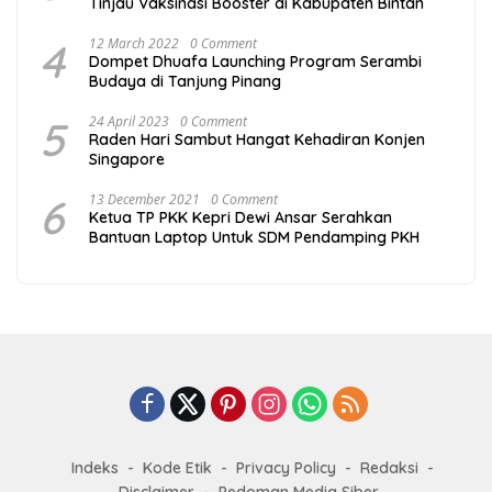
Tinjau Vaksinasi Booster di Kabupaten Bintan
4
12 March 2022
0 Comment
Dompet Dhuafa Launching Program Serambi
Budaya di Tanjung Pinang
5
24 April 2023
0 Comment
Raden Hari Sambut Hangat Kehadiran Konjen
Singapore
6
13 December 2021
0 Comment
Ketua TP PKK Kepri Dewi Ansar Serahkan
Bantuan Laptop Untuk SDM Pendamping PKH
Indeks
Kode Etik
Privacy Policy
Redaksi
Disclaimer
Pedoman Media Siber