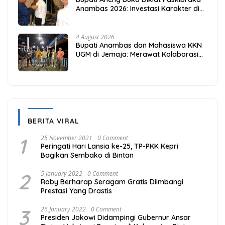
Anambas 2026: Investasi Karakter di
Beranda Terdepan NKRI
4 August 2026
Bupati Anambas dan Mahasiswa KKN
UGM di Jemaja: Merawat Kolaborasi
Pusat Pengetahuan dan Pinggiran
Kekuasaan
BERITA VIRAL
1
25 November 2021
0 Comment
Peringati Hari Lansia ke-25, TP-PKK Kepri
Bagikan Sembako di Bintan
2
5 January 2022
0 Comment
Roby Berharap Seragam Gratis Diimbangi
Prestasi Yang Drastis
3
26 January 2022
0 Comment
Presiden Jokowi Didampingi Gubernur Ansar