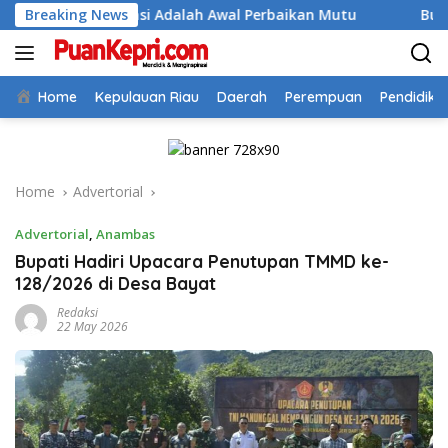
Skip
itasi Adalah Awal Perbaikan Mutu
Breaking News
Bupati Aneng Buka Di
to
content
Home
Kepulauan Riau
Daerah
Perempuan
Pendidika
Home
Advertorial
Advertorial
,
Anambas
Bupati Hadiri Upacara Penutupan TMMD ke-
128/2026 di Desa Bayat
Redaksi
22 May 2026