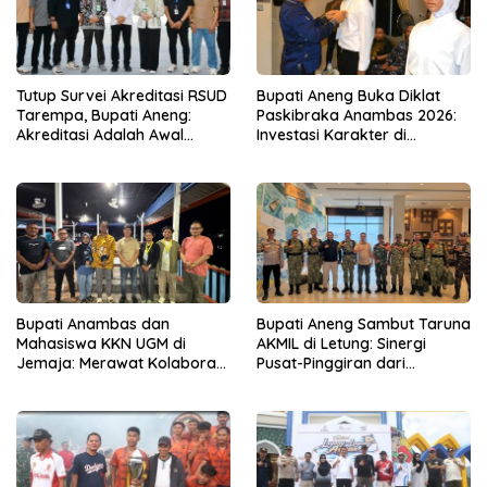
Tutup Survei Akreditasi RSUD
Bupati Aneng Buka Diklat
Tarempa, Bupati Aneng:
Paskibraka Anambas 2026:
Akreditasi Adalah Awal
Investasi Karakter di
Perbaikan Mutu
Beranda Terdepan NKRI
Bupati Anambas dan
Bupati Aneng Sambut Taruna
Mahasiswa KKN UGM di
AKMIL di Letung: Sinergi
Jemaja: Merawat Kolaborasi
Pusat-Pinggiran dari
Pusat Pengetahuan dan
Beranda Terdepan NKRI
Pinggiran Kekuasaan