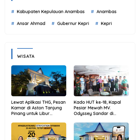
Kabupaten Kepulauan Anambas
Anambas
Ansar Ahmad
Gubernur Kepri
Kepri
WISATA
Lewat Aplikasi THG, Pesan
Kado HUT ke-18, Kapal
Kamar di Aston Tanjung
Pesiar Mewah MV.
Pinang untuk Libur
Odyssey Sandar di
Sekolah Jadi Lebih Praktis
Tarempa, Bupati Aneng:
dan Hemat
Anambas Siap Mendunia