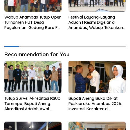
Wabup Anambas Tutup Open
Festival Layang-Layang
Turnamen HUT Desa
Aduan I Resmi Digelar di
Payalaman, Gudang Baru FC
Anambas, Wabup Tekankan
Juara
Pelestarian Budaya Lokal
Recommendation for You
Tutup Survei Akreditasi RSUD
Bupati Aneng Buka Diklat
Tarempa, Bupati Aneng:
Paskibraka Anambas 2026:
Akreditasi Adalah Awal
Investasi Karakter di
Perbaikan Mutu
Beranda Terdepan NKRI