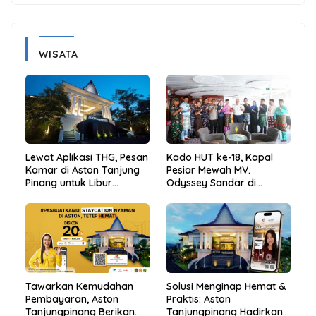
WISATA
Lewat Aplikasi THG, Pesan
Kado HUT ke-18, Kapal
Kamar di Aston Tanjung
Pesiar Mewah MV.
Pinang untuk Libur
Odyssey Sandar di
Sekolah Jadi Lebih Praktis
Tarempa, Bupati Aneng:
dan Hemat
Anambas Siap Mendunia
Tawarkan Kemudahan
Solusi Menginap Hemat &
Pembayaran, Aston
Praktis: Aston
Tanjungpinang Berikan
Tanjungpinang Hadirkan