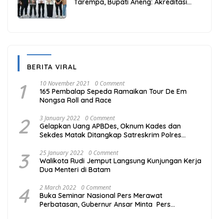
Tarempa, Bupati Aneng: Akreditasi
Adalah Awal Perbaikan Mutu
BERITA VIRAL
1
10 November 2021
0 Comment
165 Pembalap Sepeda Ramaikan Tour De Em
Nongsa Roll and Race
2
3 January 2022
0 Comment
Gelapkan Uang APBDes, Oknum Kades dan
Sekdes Matak Ditangkap Satreskrim Polres
Kepulauan Anambas
3
25 January 2022
0 Comment
Walikota Rudi Jemput Langsung Kunjungan Kerja
Dua Menteri di Batam
4
2 March 2022
0 Comment
Buka Seminar Nasional Pers Merawat
Perbatasan, Gubernur Ansar Minta Pers
Tingkatkan Kompetensi