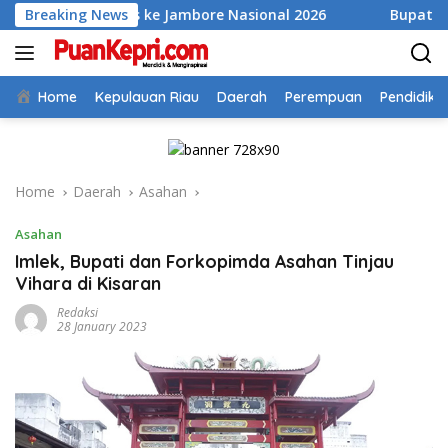
Skip
ambas ke Jambore Nasional 2026
Breaking News
Bupati Aneng Evaluasi
to
content
Home
Kepulauan Riau
Daerah
Perempuan
Pendidika
Home
Daerah
Asahan
Asahan
Imlek, Bupati dan Forkopimda Asahan Tinjau
Vihara di Kisaran
Redaksi
28 January 2023