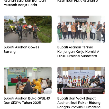
Asahan Salurkan Bantuan
Resmikan PLTA Asahan 3
Musibah Banjir Pada
Masyarakat Desa Sei Dua
Hulu
Bupati Asahan Gowes
Bupati Asahan Terima
Bareng
Kunjungan Kerja Komisi A
DPRD Provinsi Sumatera
Utara
Bupati Asahan Buka GPBLHS
Bupati dan Wakil Bupati
Dan SIDIYA Tahun 2025
Asahan Ikuti Rakor Bidang
Pangan Provinsi Sumatera