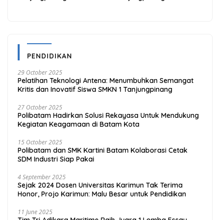
Diskon 20% Melalui ALLO
Kemudahan Melalui THG
PayLater
App
PENDIDIKAN
29 October 2025
Pelatihan Teknologi Antena: Menumbuhkan Semangat
Kritis dan Inovatif Siswa SMKN 1 Tanjungpinang
27 October 2025
Polibatam Hadirkan Solusi Rekayasa Untuk Mendukung
Kegiatan Keagamaan di Batam Kota
15 October 2025
Polibatam dan SMK Kartini Batam Kolaborasi Cetak
SDM Industri Siap Pakai
4 September 2025
Sejak 2024 Dosen Universitas Karimun Tak Terima
Honor, Projo Karimun: Malu Besar untuk Pendidikan
11 June 2025
Tim Tri Adikara Maritime Raih Juara 1 Lomba Essay