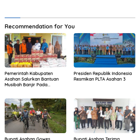
Utara Bersama Menteri
Kordinator Bidang Pangan
Indonesia
Recommendation for You
Pemerintah Kabupaten
Presiden Republik Indonesia
Asahan Salurkan Bantuan
Resmikan PLTA Asahan 3
Musibah Banjir Pada
Masyarakat Desa Sei Dua
Hulu
Bupati Asahan Gowes
Bupati Asahan Terima