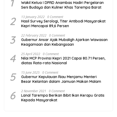
1
Wakil Ketua I DPRD Anambas Hadiri Pergelaran
Seni Budaya dan Kuliner Khas Tarempa Barat
2
13 January 2022
0 Comment
Hasil Survey Serologi, Titer Antibodi Masyarakat
Kepri Mencapai 89,6 Persen
3
22 February 2022
0 Comment
Gubernur Ansar Ajak Mubaligh Ajarkan Wawasan
Keagamaan dan Kebangsaan
4
25 April 2022
0 Comment
Nilai MCP Provinsi Kepri 2021 Capai 80.71 Persen,
diatas Rata-rata Nasional
5
15 June 2025
0 Comment
Gubernur Kepulauan Riau Menjamu Menteri
Besar Kelantan dalam Jamuan Makan Malam
6
2 November 2021
0 Comment
Lanal Tarempa Berikan Bibit Ikan Kerapu Gratis
Kepada Masyarakat