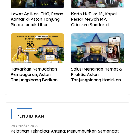
Lewat Aplikasi THG, Pesan
Kado HUT ke-18, Kapal
Kamar di Aston Tanjung
Pesiar Mewah MV.
Pinang untuk Libur
Odyssey Sandar di
Sekolah Jadi Lebih Praktis
Tarempa, Bupati Aneng:
dan Hemat
Anambas Siap Mendunia
Tawarkan Kemudahan
Solusi Menginap Hemat &
Pembayaran, Aston
Praktis: Aston
Tanjungpinang Berikan
Tanjungpinang Hadirkan
Diskon 20% Melalui ALLO
Kemudahan Melalui THG
PayLater
App
PENDIDIKAN
29 October 2025
Pelatihan Teknologi Antena: Menumbuhkan Semangat