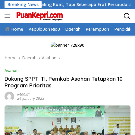
Skip
pa Paling Kuat, Tapi Seberapa Erat Persaudaraan Kita
Breaking News
to
content
Home
Kepulauan Riau
Daerah
Perempuan
Pendidika
Home
Daerah
Asahan
Asahan
Dukung SPPT-TI, Pemkab Asahan Tetapkan 10
Program Prioritas
Redaksi
24 January 2023